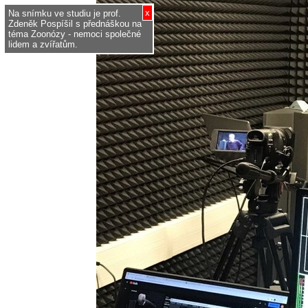
x
Na snímku ve studiu je prof.
Zdeněk Pospíšil s přednáškou na
téma Zoonózy - nemoci společné
lidem a zvířatům.