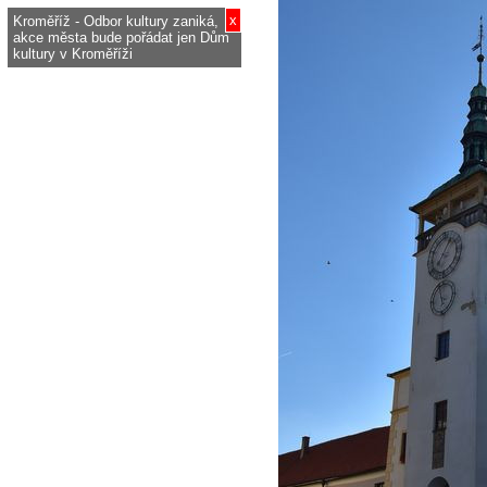
x
Kroměříž - Odbor kultury zaniká,
akce města bude pořádat jen Dům
kultury v Kroměříži