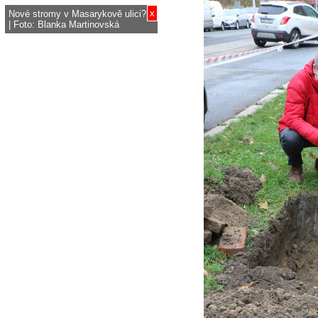
x
Nové stromy v Masarykově ulici?
| Foto: Blanka Martinovská