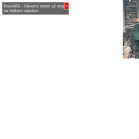
x
Kroměříž - Vánoční strom už stojí
na Velkém náměstí