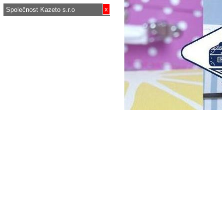
x
Společnost Kazeto s.r.o