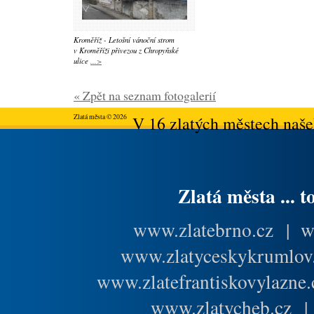
Kroměříž - Letošní vánoční strom
v Kroměříži přivezou z Chropyňské
ulice
...>
« Zpět na seznam fotogalerií
Zlatá města © 2026
V 16 zlatých městech našeh
Zlatá města ... t
www.zlatebrno.cz
|
w
www.zlatyceskykrumlov
www.zlatefrantiskovylazne.
www.zlatycheb.cz