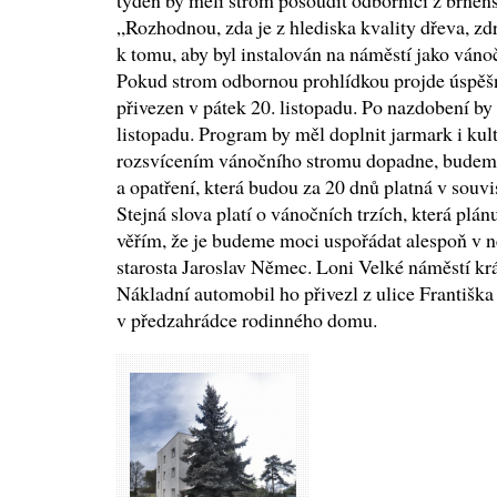
týden by měli strom posoudit odborníci z brněn
„Rozhodnou, zda je z hlediska kvality dřeva, zd
k tomu, aby byl instalován na náměstí jako váno
Pokud strom odbornou prohlídkou projde úspěšn
přivezen v pátek 20. listopadu. Po nazdobení by
listopadu. Program by měl doplnit jarmark i kult
rozsvícením vánočního stromu dopadne, budeme 
a opatření, která budou za 20 dnů platná v souvi
Stejná slova platí o vánočních trzích, která pl
věřím, že je budeme moci uspořádat alespoň v 
starosta Jaroslav Němec. Loni Velké náměstí krá
Nákladní automobil ho přivezl z ulice Františka
v předzahrádce rodinného domu.