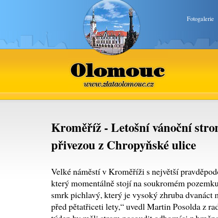
Fotogalerie
Olomouc
www.zlataolomouc.cz
Kroměříž - Letošní vánoční str
přivezou z Chropyňské ulice
Velké náměstí v Kroměříži s největší pravděpodo
který momentálně stojí na soukromém pozemku 
smrk pichlavý, který je vysoký zhruba dvanáct m
před pětatřiceti lety,“ uvedl Martin Posolda z ra