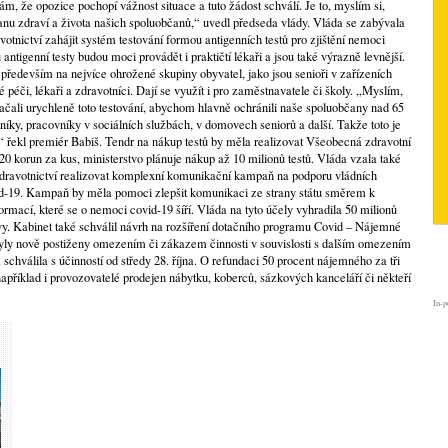
ám, že opozice pochopí vážnost situace a tuto žádost schválí. Je to, myslím si,
ranu zdraví a života našich spoluobčanů,“ uvedl předseda vlády. Vláda se zabývala
tnictví zahájit systém testování formou antigenních testů pro zjištění nemoci
antigenní testy budou moci provádět i praktičtí lékaři a jsou také výrazně levnější.
 především na nejvíce ohrožené skupiny obyvatel, jako jsou senioři v zařízeních
é péči, lékaři a zdravotníci. Dají se využít i pro zaměstnavatele či školy. „Myslím,
začali urychleně toto testování, abychom hlavně ochránili naše spoluobčany nad 65
níky, pracovníky v sociálních službách, v domovech seniorů a další. Takže toto je
“ řekl premiér Babiš. Tendr na nákup testů by měla realizovat Všeobecná zdravotní
0 korun za kus, ministerstvo plánuje nákup až 10 milionů testů. Vláda vzala také
dravotnictví realizovat komplexní komunikační kampaň na podporu vládních
vid-19. Kampaň by měla pomoci zlepšit komunikaci ze strany státu směrem k
rmací, které se o nemoci covid-19 šíří. Vláda na tyto účely vyhradila 50 milionů
vy. Kabinet také schválil návrh na rozšíření dotačního programu Covid – Nájemné
byly nově postiženy omezením či zákazem činnosti v souvislosti s dalším omezením
schválila s účinností od středy 28. října. O refundaci 50 procent nájemného za tři
apříklad i provozovatelé prodejen nábytku, koberců, sázkových kanceláří či někteří
In-p