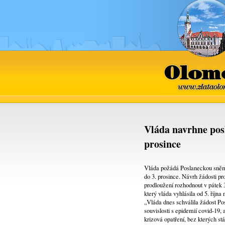
Olomo
www.zlataolo
Vláda navrhne pos
prosince
Vláda požádá Poslaneckou sněmo
do 3. prosince. Návrh žádosti pr
prodloužení rozhodnout v pátek 
který vláda vyhlásila od 5. říjn
„Vláda dnes schválila žádost P
souvislosti s epidemií covid-19,
krizová opatření, bez kterých 