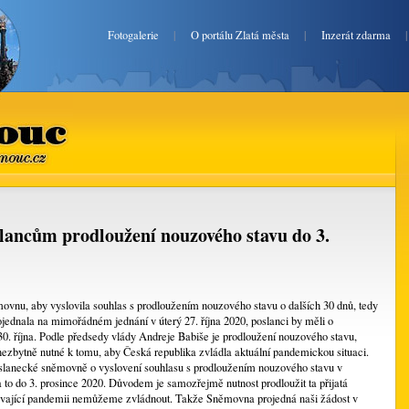
Fotogalerie
|
O portálu Zlatá města
|
Inzerát zdarma
uc
mouc.cz
lancům prodloužení nouzového stavu do 3.
vnu, aby vyslovila souhlas s prodloužením nouzového stavu o dalších 30 dnů, tedy
ojednala na mimořádném jednání v úterý 27. října 2020, poslanci by měli o
30. října. Podle předsedy vlády Andreje Babiše je prodloužení nouzového stavu,
a nezbytně nutné k tomu, aby Česká republika zvládla aktuální pandemickou situaci.
oslanecké sněmovně o vyslovení souhlasu s prodloužením nouzového stavu v
 a to do 3. prosince 2020. Důvodem je samozřejmě nutnost prodloužit ta přijatá
stávající pandemii nemůžeme zvládnout. Takže Sněmovna projedná naši žádost v