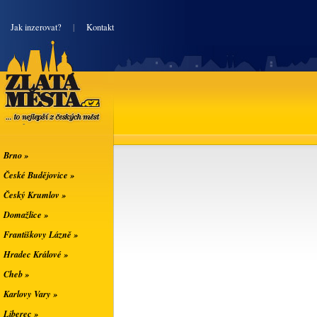
|
Jak inzerovat?
|
Kontakt
Zlatá města
... to nejlepší z
českých měst
Brno »
České Budějovice »
Český Krumlov »
Domažlice »
Františkovy Lázně »
Hradec Králové »
Cheb »
Karlovy Vary »
Liberec »