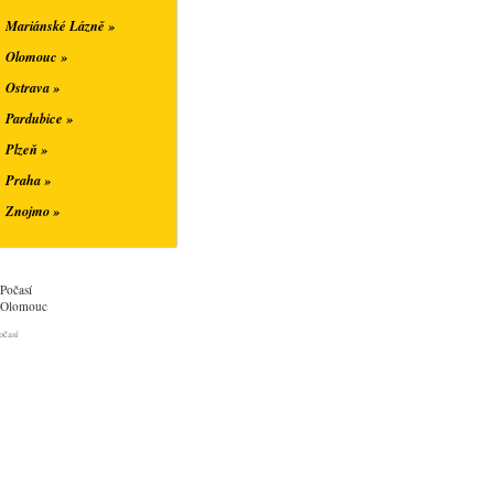
Mariánské Lázně »
Olomouc »
Ostrava »
Pardubice »
Plzeň »
Praha »
Znojmo »
Počasí
Olomouc
očasí