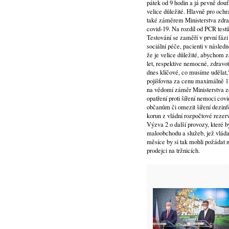
pátek od 9 hodin a já pevně douf
velice důležité. Hlavně pro och
také záměrem Ministerstva zdravo
covid-19. Na rozdíl od PCR testů 
Testování se zaměří v první fázi
sociální péče, pacienti v následn
že je velice důležité, abychom 
let, respektive nemocné, zdravot
dnes klíčové, co musíme udělat,
pojišťovna za cenu maximálně 12
na vědomí záměr Ministerstva z
opatření proti šíření nemoci co
občanům či omezit šíření dezinfo
korun z vládní rozpočtové rezer
Výzva 2 o další provozy, které 
maloobchodu a služeb, jež vláda 
měsíce by si tak mohli požádat n
prodejci na tržnicích.