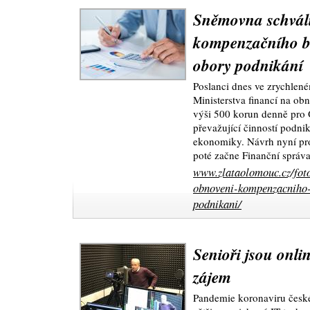
Sněmovna schváli
kompenzačního b
obory podnikání
Poslanci dnes ve zrychlené
Ministerstva financí na o
výši 500 korun denně pro 
převažující činností podni
ekonomiky. Návrh nyní pro
poté začne Finanční správa 
www.zlataolomouc.cz/foto
obnoveni-kompenzacniho-
podnikani/
Senioři jsou onli
zájem
Pandemie koronaviru české