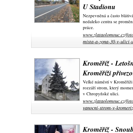
U Stadionu
Nezpevněná a často blátivá
nedaleko centra se proměni
práce.
www.zlataolomouc.cz/foto
mista-a-zona-30-v-ulici-
Kroměříž - Letošn
Kroměříži přivez
Velké náměstí v Kroměříži 
rozzáří strom, který mome
v Chropyňské ulici.
www.zlataolomouc.cz/foto
vanocni-strom-v-kromeriz
Kroměříž - Snoub