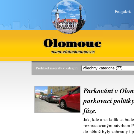
Fotogalerie
Olomouc
www.zlataolomouc.cz
Prohlížet inzeráty v kategorii:
Parkování v Olo
parkovací politik
fáze.
Jak, kde a za kolik se bud
rozpracovaným návrhem Pa
do něhož byly zahrnuty i 