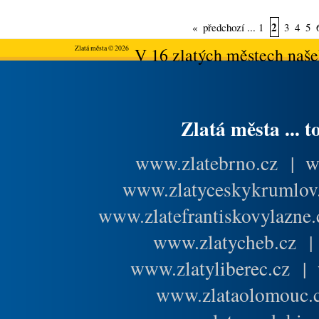
2
«
předchozí
...
1
3
4
5
Zlatá města © 2026
V 16 zlatých městech našeh
Zlatá města ... t
www.zlatebrno.cz
|
w
www.zlatyceskykrumlov
www.zlatefrantiskovylazne.
www.zlatycheb.cz
www.zlatyliberec.cz
|
www.zlataolomouc.