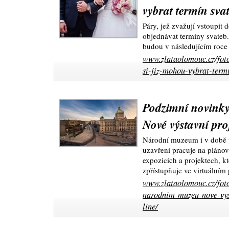
vybrat termín sva
Páry, jež zvažují vstoupit
objednávat termíny svateb. 
budou v následujícím roce 
www.zlataolomouc.cz/foto
si-jiz-mohou-vybrat-term
Podzimní novink
Nové výstavní proj
Národní muzeum i v době 
uzavření pracuje na plánov
expozicích a projektech, 
zpřístupňuje ve virtuálním 
www.zlataolomouc.cz/foto
narodnim-muzeu-nove-vyst
line/