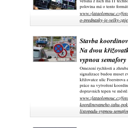
většina z nich má IT techn
polovina má o tento formát
www.zlataolomouc.cz/foto
o-prednasky-je-velky-zaj
Stavba koordinov
Na dvou křižovat
vypnou semafory
Omezení rychlosti a zhrub
signalizace budou muset z
křižovatce ulic Foerstrova a
práce na vytvoření koordi
dopravních tepen ve městě
www.zlataolomouc.cz/foto
koordinovaneho-tahu-pok
listopadu-vypnou-semafor