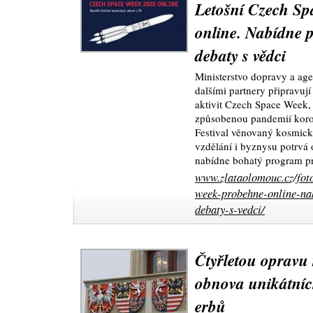
Letošní Czech S
online. Nabídne p
debaty s vědci
Ministerstvo dopravy a age
dalšími partnery připravují
aktivit Czech Space Week, k
způsobenou pandemií koron
Festival věnovaný kosmic
vzdělání i byznysu potrvá 
nabídne bohatý program p
www.zlataolomouc.cz/foto
week-probehne-online-nab
debaty-s-vedci/
Čtyřletou opravu 
obnova unikátní
erbů