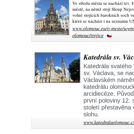
Ve středu města se nachází tzv. H
městě, na němž stojí Sloup Nejsvě
volně stojících barokních soch v
která se nachází i na seznamu 
www.olomouc.eu/o-meste/uzem
olomouc/trojice
Katedrála sv. Vá
Katedrála svatého
sv. Václava, se na
Václavském náměs
katedrálu olomouck
arcidiecéze. Původ
první poloviny 12. 
století přestavěna
slohu.
www.katedralaolomouc.c