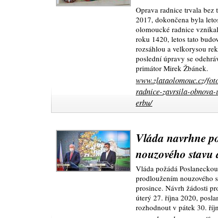
Oprava radnice trvala bez t
2017, dokončena byla leto
olomoucké radnice vznika
roku 1420, letos tato budov
rozsáhlou a velkorysou rek
poslední úpravy se odehráv
primátor Mirek Žbánek.
www.zlataolomouc.cz/foto
radnice-zavrsila-obnova
erbu/
Vláda navrhne p
nouzového stavu 
Vláda požádá Poslaneckou 
prodloužením nouzového st
prosince. Návrh žádosti p
úterý 27. října 2020, posl
rozhodnout v pátek 30. říj