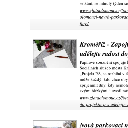
setkání, se minulý týden s
www.zlataolomouc.cz/foto
olomouci-navrh-parkovaci
faze/
Kroměříž - Zapojt
udělejte radost d
Papírové souznění spojuje 
Sociálních služeb města K
„Projekt P.S, se rozbíhá v 
může každý, kdo chce oby
zpříjemnit dny, kdy nemoh
svými blízkými,“ uvedl mís
www.zlataolomouc.cz/foto
do-projektu-p-s-udelejte
Nová parkovací mí