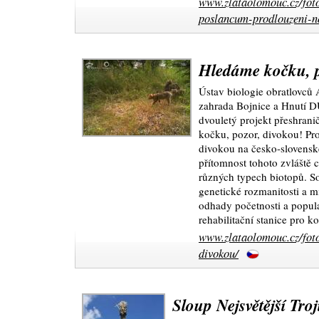
www.zlataolomouc.cz/foto
poslancum-prodlouzeni-n
Hledáme kočku, p
Ústav biologie obratlovců
zahrada Bojnice a Hnutí 
dvouletý projekt přeshran
kočku, pozor, divokou! Pr
divokou na česko-slovenské
přítomnost tohoto zvláště
různých typech biotopů. S
genetické rozmanitosti a m
odhady početnosti a popula
rehabilitační stanice pro k
www.zlataolomouc.cz/fot
divokou/
Sloup Nejsvětější Troj